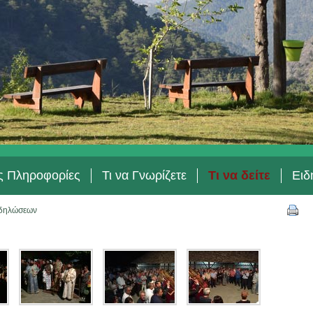
ές Πληροφορίες
Τι να Γνωρίζετε
Τι να δείτε
Ειδ
δηλώσεων