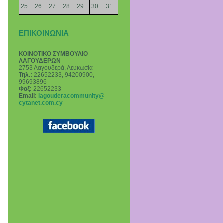
25
26
27
28
29
30
31
ΕΠΙΚΟΙΝΩΝΙΑ
ΚΟΙΝΟΤΙΚΟ ΣΥΜΒΟΥΛΙΟ
ΛΑΓΟΥΔΕΡΩΝ
2753 Λαγουδερά, Λευκωσία
Τηλ.:
22652233, 94200900,
99693896
Φαξ:
22652233
Email
:
lagouderacommunity@
cytanet.com.cy