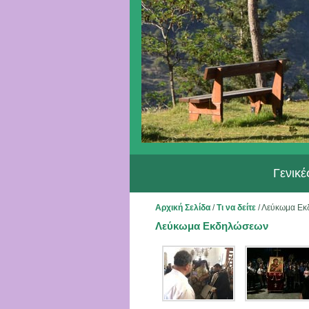
Γενικ
Αρχική Σελίδα
/
Τι να δείτε
/
Λεύκωμα Εκ
Λεύκωμα Εκδηλώσεων