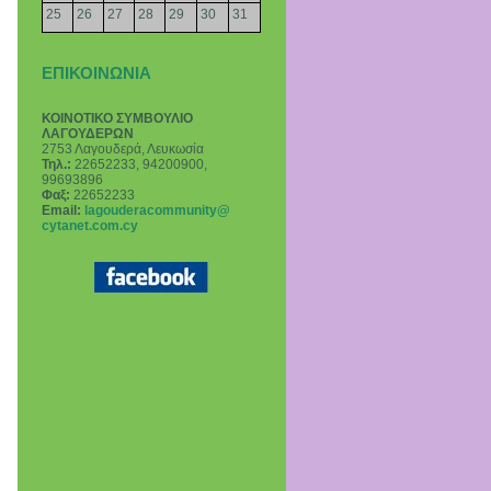
25
26
27
28
29
30
31
ΕΠΙΚΟΙΝΩΝΙΑ
ΚΟΙΝΟΤΙΚΟ ΣΥΜΒΟΥΛΙΟ
ΛΑΓΟΥΔΕΡΩΝ
2753 Λαγουδερά, Λευκωσία
Τηλ.:
22652233, 94200900,
99693896
Φαξ:
22652233
Email
:
lagouderacommunity@
cytanet.com.cy