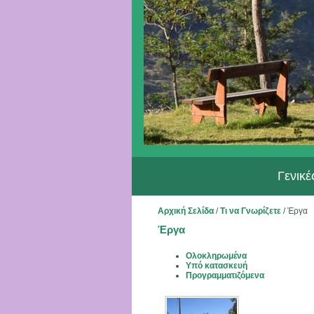
Γενικ
Αρχική Σελίδα
/
Τι να Γνωρίζετε
/
Έργα
Έργα
Ολοκληρωμένα
Υπό κατασκευή
Προγραμματιζόμενα