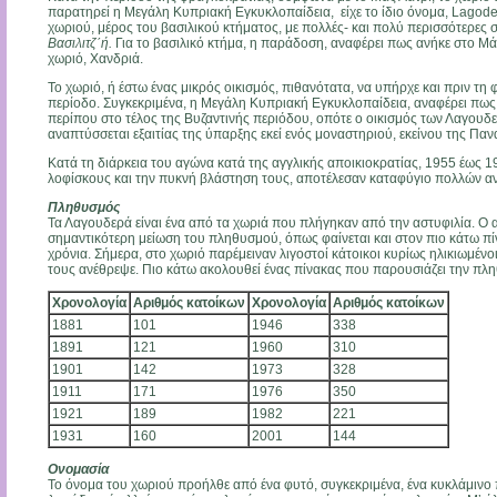
παρατηρεί η Μεγάλη Κυπριακή Εγκυκλοπαίδεια, είχε το ίδιο όνομα, Lagode
χωριού, μέρος του βασιλικού κτήματος, με πολλές- και πολύ περισσότερες 
Βασιλιτζ΄ή.
Για το βασιλικό κτήμα, η παράδοση, αναφέρει πως ανήκε στο Μά
χωριό, Χανδριά.
Το χωριό, ή έστω ένας μικρός οικισμός, πιθανότατα, να υπήρχε και πριν τη
περίοδο. Συγκεκριμένα, η Μεγάλη Κυπριακή Εγκυκλοπαίδεια, αναφέρει πως
περίπου στο τέλος της Βυζαντινής περιόδου, οπότε ο οικισμός των Λαγουδερ
αναπτύσσεται εξαιτίας της ύπαρξης εκεί ενός μοναστηριού, εκείνου της Παν
Κατά τη διάρκεια του αγώνα κατά της αγγλικής αποικιοκρατίας, 1955 έως 
λοφίσκους και την πυκνή βλάστηση τους, αποτέλεσαν καταφύγιο πολλών α
Πληθυσμός
Τα Λαγουδερά είναι ένα από τα χωριά που πλήγηκαν από την αστυφιλία. Ο 
σημαντικότερη μείωση του πληθυσμού, όπως φαίνεται και στον πιο κάτω πίνα
χρόνια. Σήμερα, στο χωριό παρέμειναν λιγοστοί κάτοικοι κυρίως ηλικιωμένο
τους ανέθρεψε. Πιο κάτω ακολουθεί ένας πίνακας που παρουσιάζει την πλ
Χρονολογία
Αριθμός κατοίκων
Χρονολογία
Αριθμός κατοίκων
1881
101
1946
338
1891
121
1960
310
1901
142
1973
328
1911
171
1976
350
1921
189
1982
221
1931
160
2001
144
Ονομασία
Το όνομα του χωριού προήλθε από ένα φυτό, συγκεκριμένα, ένα κυκλάμινο π