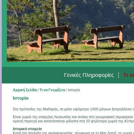
Γενικές Πληροφορίες
Τι ν
Αρχική Σελίδα
/
Τι να Γνωρίζετε
/
Ιστορία
Ιστορία
Στα πρόποδες της Μαδαρής, σε μέσο υψόμετρο 1000 μέτρων ξεπροβάλλει τ
Είναι χωριό της επαρχίας Λευκωσίας και ανήκει στη γεωγραφική περιφέρεια τ
ορεινή περιοχή και κατατάσσεται μάλιστα στα 20 ψηλότερα χωριά της Κύπρ
Ιστορικά στοιχεία
Κατά την περίοδο της φραγκοκρατίας, σύμφωνα με το Μας Λατρί, το χωριό 