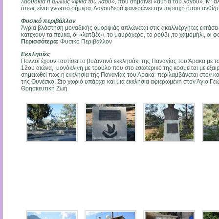
λαούδκια ή αλλιώς «φκιά του λαού»,
που σημαίνει «αυτιά του λαγού». Μ’ ά
όπως είναι γνωστό σήμερα, Λαγουδερά φανερώνει την περιοχή όπου ανθίζ
Φυσικό περιβάλλον
Άγρια βλάστηση μοναδικής ομορφιάς απλώνεται στις ακαλλιέργητες εκτάσει
κατέχουν τα πεύκα, οι «λατζιές», το μαυράχερο, το ρούδι ,το χαμομήλι, οι φ
Περισσότερα:
Φυσικό Περιβάλλον
Εκκλησίες
Πολλοί έχουν ταυτίσει το βυζαντινό εκκλησάκι της Παναγίας του Άρακα με το
12ου αιώνα, μονόκλινη με τρούλο που στο εσωτερικό της κοσμείται με εξαιρετ
σημειωθεί πως η εκκλησία της Παναγίας του Άρακα περιλαμβάνεται στον 
της Ουνέσκο. Στο χωριό υπάρχει και μια εκκλησία αφιερωμένη στον Άγιο Γεώ
Θρησκευτική Ζωή