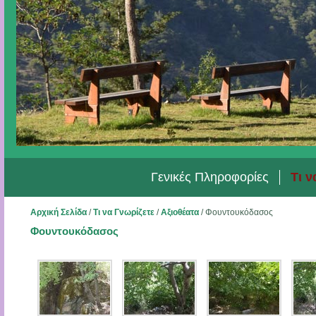
Γενικές Πληροφορίες
Τι ν
Αρχική Σελίδα
/
Τι να Γνωρίζετε
/
Αξιοθέατα
/
Φουντουκόδασος
Φουντουκόδασος