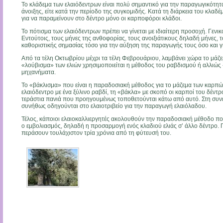
Το κλάδεμα των ελαιόδεντρων είναι πολύ σημαντικό για την παραγωγικότητά τ
άνοιξης, είτε κατά την περίοδο της συγκομιδής. Κατά τη διάρκεια του κλαδέ
για να παραμείνουν στο δέντρο μόνο οι καρποφόροι κλάδοι.
Το πότισμα των ελαιόδεντρων πρέπει να γίνεται με ιδιαίτερη προσοχή. Γενικό
Εντούτοις, τους μήνες της ανθοφορίας, τους ανοιξιάτικους δηλαδή μήνες, τ
καθοριστικής σημασίας τόσο για την αύξηση της παραγωγής τους όσο και γ
Από τα τέλη Οκτωβρίου μέχρι τα τέλη Φεβρουάριου, λαμβάνει χώρα το μάζε
«λούβισμα» των ελιών χρησιμοποιείται η μέθοδος του ραβδισμού ή αλλιώς 
μηχανήματα.
Το «βάκλισμα» που είναι η παραδοσιακή μέθοδος για το μάζεμα των καρπών 
ελαιόδεντρο με ένα ξύλινο ραβδί, τη «βάκλα» με σκοπό οι καρποί του δέντ
τεράστια πανιά που προηγουμένως τοποθετούνται κάτω από αυτό. Στη συνέχε
συνήθως οδηγούνται στο ελαιοτριβείο για την παραγωγή ελαιόλαδου.
Τέλος, κάποιοι ελαιοκαλλιεργητές ακολουθούν την παραδοσιακή μέθοδο πο
ο εμβολιασμός, δηλαδή η προσαρμογή ενός κλαδιού ελιάς σ’ άλλο δέντρο. Γ
περάσουν τουλάχιστον τρία χρόνια από τη φύτευσή του.