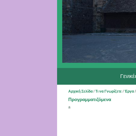
Γενικ
Αρχική Σελίδα
/
Τι να Γνωρίζετε
/
Έργα
Προγραμματιζόμενα
a