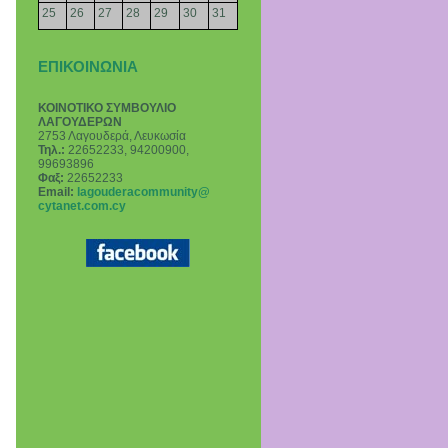
25
26
27
28
29
30
31
ΕΠΙΚΟΙΝΩΝΙΑ
ΚΟΙΝΟΤΙΚΟ ΣΥΜΒΟΥΛΙΟ
ΛΑΓΟΥΔΕΡΩΝ
2753 Λαγουδερά, Λευκωσία
Τηλ.:
22652233, 94200900,
99693896
Φαξ:
22652233
Email
:
lagouderacommunity@
cytanet.com.cy