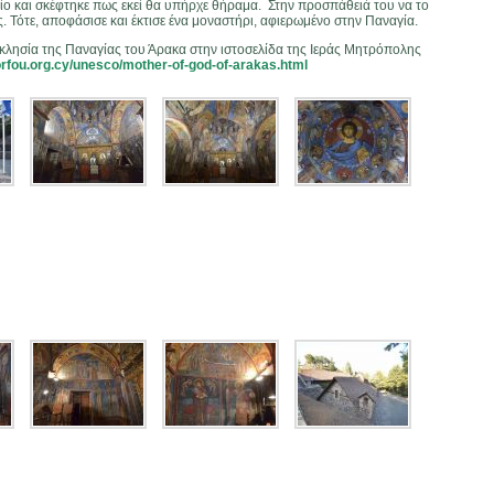
μείο και σκέφτηκε πως εκεί θα υπήρχε θήραμα. Στην προσπάθειά του να το
. Τότε, αποφάσισε και έκτισε ένα μοναστήρι, αφιερωμένο στην Παναγία.
κκλησία της Παναγίας του Άρακα στην ιστοσελίδα της Ιεράς Μητρόπολης
rfou.org.cy/unesco/mother-of-god-of-arakas.html