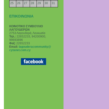
25
26
27
28
29
30
31
ΕΠΙΚΟΙΝΩΝΙΑ
ΚΟΙΝΟΤΙΚΟ ΣΥΜΒΟΥΛΙΟ
ΛΑΓΟΥΔΕΡΩΝ
2753 Λαγουδερά, Λευκωσία
Τηλ.:
22652233, 94200900,
99693896
Φαξ:
22652233
Email
:
lagouderacommunity@
cytanet.com.cy