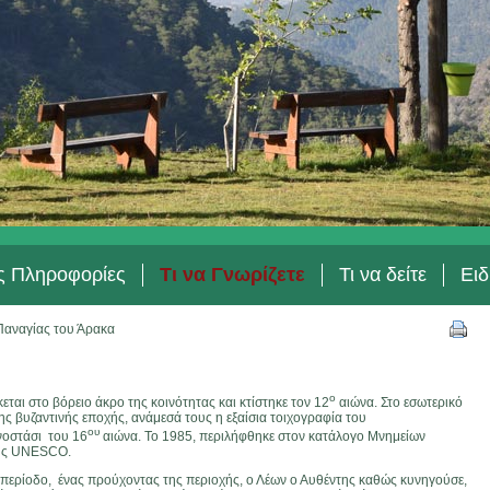
ές Πληροφορίες
Τι να Γνωρίζετε
Τι να δείτε
Ειδ
αναγίας του Άρακα
ο
ται στο βόρειο άκρο της κοινότητας και κτίστηκε τον 12
αιώνα. Στο εσωτερικό
της βυζαντινής εποχής, ανάμεσά τους η εξαίσια τοιχογραφία του
ου
νοστάσι του 16
αιώνα. Το 1985, περιλήφθηκε στον κατάλογο Μνημείων
της UNESCO.
περίοδο, ένας προύχοντας της περιοχής, ο Λέων ο Αυθέντης καθώς κυνηγούσε,