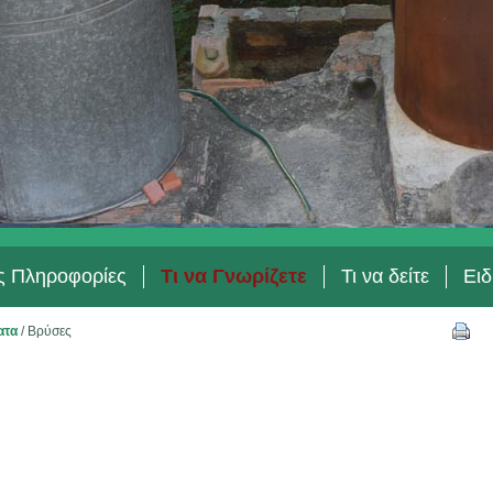
ές Πληροφορίες
Τι να Γνωρίζετε
Τι να δείτε
Ειδ
ατα
/
Βρύσες