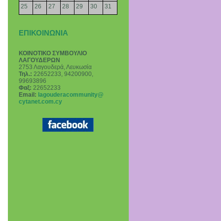
25
26
27
28
29
30
31
ΕΠΙΚΟΙΝΩΝΙΑ
ΚΟΙΝΟΤΙΚΟ ΣΥΜΒΟΥΛΙΟ
ΛΑΓΟΥΔΕΡΩΝ
2753 Λαγουδερά, Λευκωσία
Τηλ.:
22652233, 94200900,
99693896
Φαξ:
22652233
Email
:
lagouderacommunity@
cytanet.com.cy