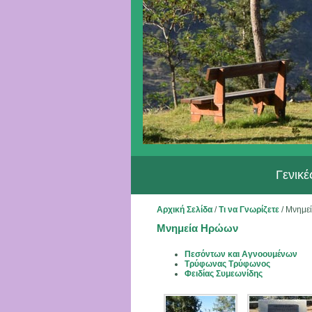
Γενικ
Αρχική Σελίδα
/
Τι να Γνωρίζετε
/
Μνημε
Μνημεία Ηρώων
Πεσόντων και Αγνοουμένων
Τρύφωνας Τρύφωνος
Φειδίας Συμεωνίδης