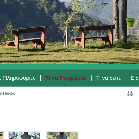
ές Πληροφορίες
Τι να Γνωρίζετε
Τι να δείτε
Ειδ
ία Ηρώων