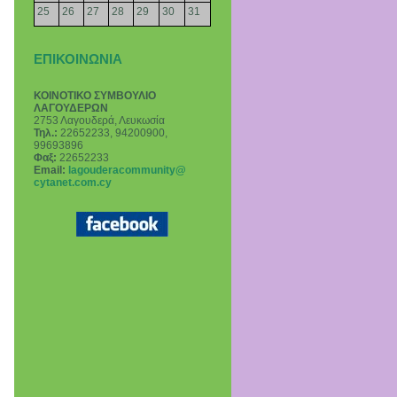
25
26
27
28
29
30
31
ΕΠΙΚΟΙΝΩΝΙΑ
ΚΟΙΝΟΤΙΚΟ ΣΥΜΒΟΥΛΙΟ
ΛΑΓΟΥΔΕΡΩΝ
2753 Λαγουδερά, Λευκωσία
Τηλ.:
22652233, 94200900,
99693896
Φαξ:
22652233
Email
:
lagouderacommunity@
cytanet.com.cy