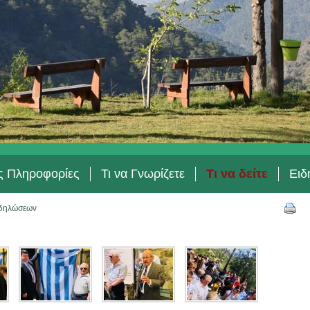
ές Πληροφορίες
Τι να Γνωρίζετε
Τι να δείτε
Ειδ
δηλώσεων