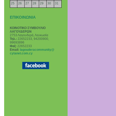
25
26
27
28
29
30
31
ΕΠΙΚΟΙΝΩΝΙΑ
ΚΟΙΝΟΤΙΚΟ ΣΥΜΒΟΥΛΙΟ
ΛΑΓΟΥΔΕΡΩΝ
2753 Λαγουδερά, Λευκωσία
Τηλ.:
22652233, 94200900,
99693896
Φαξ:
22652233
Email
:
lagouderacommunity@
cytanet.com.cy