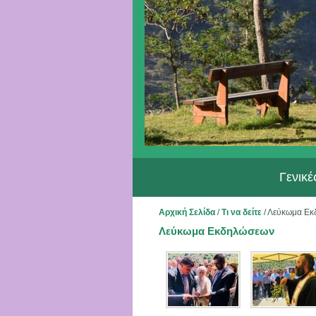
Γενικ
Αρχική Σελίδα
/
Τι να δείτε
/
Λεύκωμα Εκ
Λεύκωμα Εκδηλώσεων