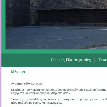
Γενικές Πληροφορίες
Τι ν
Μήνυμα
Αγαπητοί φίλοι και φίλες,
Εκ μέρους του Κοινοτικού Συμβουλίου Λαγουδερών σας καλωσορίζω στην ισ
ευχάριστη και εποικοδομητική «περιδιάβαση».
Σκοπός της ιστοσελίδας μας είναι να καταστήσουμε ευρύτερα γνωστή την Κ
μέσα από πληροφορίες και περιγραφές.