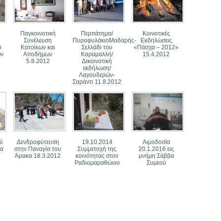
Παγκοινοτική
Περπάτημα/
Κοινοτικές
Συνέλευση
ΠυροφυλάκιοΜαδαρής-
Εκδηλώσεις
ο
Κατοίκων και
Σελλάδι του
«Πάσχα – 2012»
ων
Αποδήμων
Καραμαλλή/
15.4.2012
5.8.2012
Δικοινοτική
εκδήλωση/
Λαγουδερών-
Σαράντι 11.8.2012
ύ
Δενδροφύτευση
19.10.2014
Αιμοδοσία
ία
στην Παναγία του
Συμμετοχή της
20.1.2016 εις
Άρακα 18.3.2012
κοινότητας στον
μνήμη Σάββα
Ραδιομαραθώνιο
Συμεού