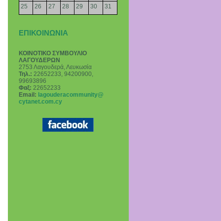
25
26
27
28
29
30
31
ΕΠΙΚΟΙΝΩΝΙΑ
ΚΟΙΝΟΤΙΚΟ ΣΥΜΒΟΥΛΙΟ
ΛΑΓΟΥΔΕΡΩΝ
2753 Λαγουδερά, Λευκωσία
Τηλ.:
22652233, 94200900,
99693896
Φαξ:
22652233
Email
:
lagouderacommunity@
cytanet.com.cy