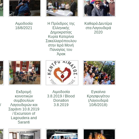
Αιμοδοσία
Η Πρόεδρος της
Καθαρά Δευτέρα
18/8/2021
Ελληνικής
στα Λαγουδερά
Δημοκρατίας
2020
Κυρία Κατερίνα
Σακελλαρόπουλου
στην Ιερά Μονή
Παναγίας του
Άρακ
Εκδρομή
Αιμοδοσία
Εγκαίνια
κοινοτικών
3.8.2019 / Blood
Κρησφυγέτου
συμβουλίων
Donation
(Λαγουδερά
/
Λαγουδερών και
3.8.2019
10/6/2018)
Σαράντι 10.8.2019
/ Excursion of
Lagoudera and
Saranti