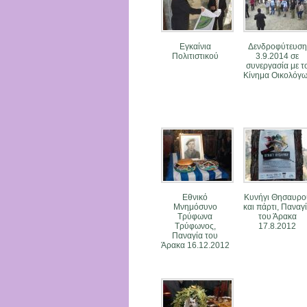
Εγκαίνια
Δενδροφύτευση
Πολιτιστικού
3.9.2014 σε
συνεργασία με τ
Κίνημα Οικολόγ
Εθνικό
Κυνήγι Θησαυρο
Μνημόσυνο
και πάρτι, Παναγ
Τρύφωνα
του Άρακα
Τρύφωνος,
17.8.2012
Παναγία του
Άρακα 16.12.2012