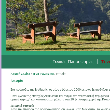
Γενικές Πληροφορίες
Τι ν
Αρχική Σελίδα
/
Τι να Γνωρίζετε
/
Ιστορία
Ιστορία
Στα πρόποδες της Μαδαρής, σε μέσο υψόμετρο 1000 μέτρων ξεπροβάλλει τ
Είναι χωριό της επαρχίας Λευκωσίας και ανήκει στη γεωγραφική περιφέρεια τ
ορεινή περιοχή και κατατάσσεται μάλιστα στα 20 ψηλότερα χωριά της Κύπρ
Ιστορικά στοιχεία
Κατά την περίοδο της φραγκοκρατίας, σύμφωνα με το Μας Λατρί, το χωριό 