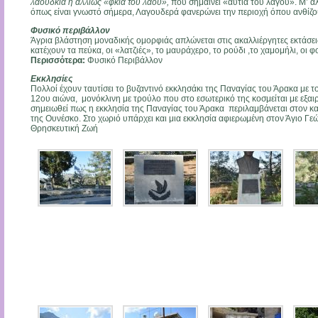
λαούδκια ή αλλιώς «φκιά του λαού»,
που σημαίνει «αυτιά του λαγού». Μ’ ά
όπως είναι γνωστό σήμερα, Λαγουδερά φανερώνει την περιοχή όπου ανθίζ
Φυσικό περιβάλλον
Άγρια βλάστηση μοναδικής ομορφιάς απλώνεται στις ακαλλιέργητες εκτάσει
κατέχουν τα πεύκα, οι «λατζιές», το μαυράχερο, το ρούδι ,το χαμομήλι, οι φ
Περισσότερα:
Φυσικό Περιβάλλον
Εκκλησίες
Πολλοί έχουν ταυτίσει το βυζαντινό εκκλησάκι της Παναγίας του Άρακα με το
12ου αιώνα, μονόκλινη με τρούλο που στο εσωτερικό της κοσμείται με εξαιρετ
σημειωθεί πως η εκκλησία της Παναγίας του Άρακα περιλαμβάνεται στον 
της Ουνέσκο. Στο χωριό υπάρχει και μια εκκλησία αφιερωμένη στον Άγιο Γεώ
Θρησκευτική Ζωή