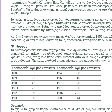
παρατηρεί η Μεγάλη Κυπριακή Εγκυκλοπαίδεια, είχε το ίδιο όνομα, Lagode
χωριού, μέρος του βασιλικού κτήματος, με πολλές- και πολύ περισσότερες 
Βασιλιτζ΄ή.
Για το βασιλικό κτήμα, η παράδοση, αναφέρει πως ανήκε στο Μά
χωριό, Χανδριά.
Το χωριό, ή έστω ένας μικρός οικισμός, πιθανότατα, να υπήρχε και πριν τη
περίοδο. Συγκεκριμένα, η Μεγάλη Κυπριακή Εγκυκλοπαίδεια, αναφέρει πως
περίπου στο τέλος της Βυζαντινής περιόδου, οπότε ο οικισμός των Λαγουδερ
αναπτύσσεται εξαιτίας της ύπαρξης εκεί ενός μοναστηριού, εκείνου της Παν
Κατά τη διάρκεια του αγώνα κατά της αγγλικής αποικιοκρατίας, 1955 έως 
λοφίσκους και την πυκνή βλάστηση τους, αποτέλεσαν καταφύγιο πολλών α
Πληθυσμός
Τα Λαγουδερά είναι ένα από τα χωριά που πλήγηκαν από την αστυφιλία. Ο 
σημαντικότερη μείωση του πληθυσμού, όπως φαίνεται και στον πιο κάτω πίνα
χρόνια. Σήμερα, στο χωριό παρέμειναν λιγοστοί κάτοικοι κυρίως ηλικιωμένο
τους ανέθρεψε. Πιο κάτω ακολουθεί ένας πίνακας που παρουσιάζει την πλ
Χρονολογία
Αριθμός κατοίκων
Χρονολογία
Αριθμός κατοίκων
1881
101
1946
338
1891
121
1960
310
1901
142
1973
328
1911
171
1976
350
1921
189
1982
221
1931
160
2001
144
Ονομασία
Το όνομα του χωριού προήλθε από ένα φυτό, συγκεκριμένα, ένα κυκλάμινο π