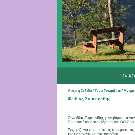
Γενικ
Αρχική Σελίδα
/
Τι να Γνωρίζετε
/
Μνημε
Φειδίας Συμεωνίδης
Ο Φειδίας Συμεωνίδης γεννήθηκε στα Λαγο
Πρωτοστάτησε στην ίδρυση του ΘΟΙ Άρα
Ξεχώριζε για την τιμιότητα, τη σεμνότητα
της θρησκείας και της πατρίδας.