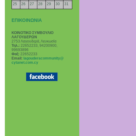
25
26
27
28
29
30
31
ΕΠΙΚΟΙΝΩΝΙΑ
ΚΟΙΝΟΤΙΚΟ ΣΥΜΒΟΥΛΙΟ
ΛΑΓΟΥΔΕΡΩΝ
2753 Λαγουδερά, Λευκωσία
Τηλ.:
22652233, 94200900,
99693896
Φαξ:
22652233
Email
:
lagouderacommunity@
cytanet.com.cy