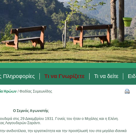
ές Πληροφορίες
Τι να Γνωρίζετε
Τι να δείτε
Ειδ
ία Ηρώων
/
Φειδίας Συμεωνίδης
Ο Σεμνός Αγωνιστής
υδερά στις 29 Δεκεμβρίου 1931. Γονείς του ήταν ο Μιχάλης και η Ελένη.
κας Λαγουδερών-Σαράντι.
, την ανιδιοτέλεια, την εργατικότητα και την προσήλωσή του στα μεγάλα ιδανικά