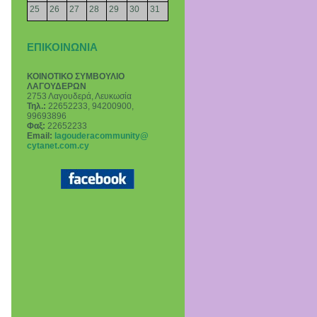
25
26
27
28
29
30
31
ΕΠΙΚΟΙΝΩΝΙΑ
ΚΟΙΝΟΤΙΚΟ ΣΥΜΒΟΥΛΙΟ
ΛΑΓΟΥΔΕΡΩΝ
2753 Λαγουδερά, Λευκωσία
Τηλ.:
22652233, 94200900,
99693896
Φαξ:
22652233
Email
:
lagouderacommunity@
cytanet.com.cy