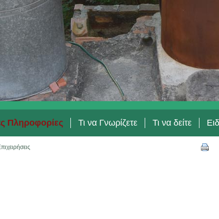
ές Πληροφορίες
Τι να Γνωρίζετε
Τι να δείτε
Ει
πιχειρήσεις