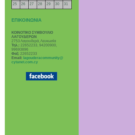
25
26
27
28
29
30
31
ΕΠΙΚΟΙΝΩΝΙΑ
ΚΟΙΝΟΤΙΚΟ ΣΥΜΒΟΥΛΙΟ
ΛΑΓΟΥΔΕΡΩΝ
2753 Λαγουδερά, Λευκωσία
Τηλ.:
22652233, 94200900,
99693896
Φαξ:
22652233
Email
:
lagouderacommunity@
cytanet.com.cy