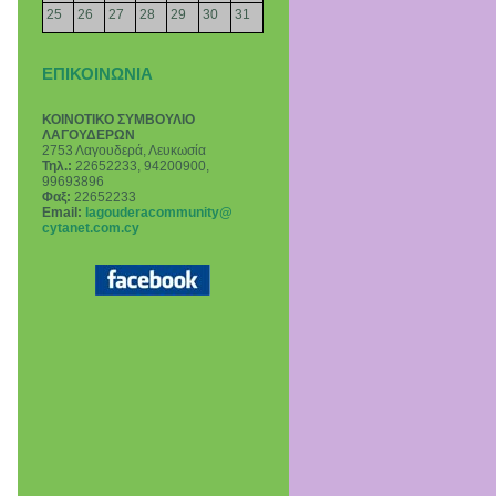
25
26
27
28
29
30
31
ΕΠΙΚΟΙΝΩΝΙΑ
ΚΟΙΝΟΤΙΚΟ ΣΥΜΒΟΥΛΙΟ
ΛΑΓΟΥΔΕΡΩΝ
2753 Λαγουδερά, Λευκωσία
Τηλ.:
22652233, 94200900,
99693896
Φαξ:
22652233
Email
:
lagouderacommunity@
cytanet.com.cy