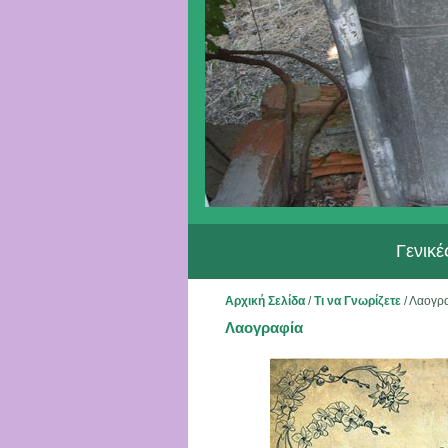
Γενικ
Αρχική Σελίδα
/
Τι να Γνωρίζετε
/
Λαογρ
Λαογραφία