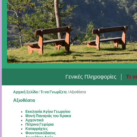
Γενικές Πληροφορίες
Τι ν
Αρχική Σελίδα
/
Τι να Γνωρίζετε
/
Αξιοθέατα
Αξιοθέατα
Εκκλησία Αγίου Γεωργίου
Μονή Παναγιάς του Άρακα
Αρχοντικά
Πέτρινα Γεφύρια
Καταρράχτες
Φουντουκόδασος